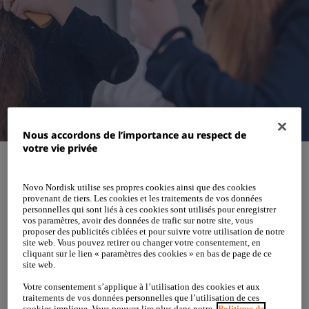
Nous accordons de l’importance au respect de
votre vie privée
Aperçu
Novo Nordisk utilise ses propres cookies ainsi que des cookies
provenant de tiers. Les cookies et les traitements de vos données
personnelles qui sont liés à ces cookies sont utilisés pour enregistrer
vos paramètres, avoir des données de trafic sur notre site, vous
proposer des publicités ciblées et pour suivre votre utilisation de notre
site web. Vous pouvez retirer ou changer votre consentement, en
Le syndrome de Turner est l’une des causes les
cliquant sur le lien « paramètres des cookies » en bas de page de ce
site web.
plus fréquentes de retard de croissance et de
Votre consentement s’applique à l’utilisation des cookies et aux
petite taille chez les filles et les femmes. Il affecte
traitements de vos données personnelles que l’utilisation de ces
cookies implique. Vous pouvez lire plus dans notre
Politique de