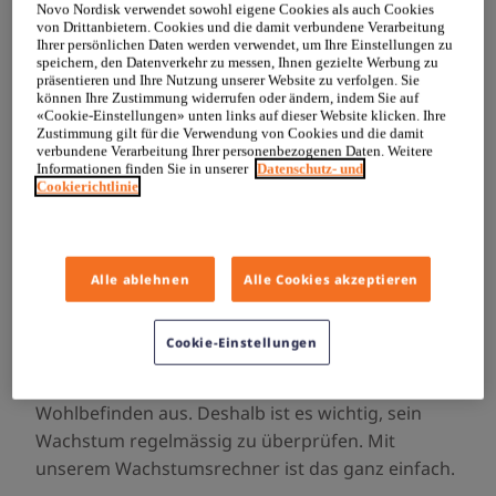
Novo Nordisk verwendet sowohl eigene Cookies als auch Cookies
von Drittanbietern. Cookies und die damit verbundene Verarbeitung
Ihrer persönlichen Daten werden verwendet, um Ihre Einstellungen zu
speichern, den Datenverkehr zu messen, Ihnen gezielte Werbung zu
präsentieren und Ihre Nutzung unserer Website zu verfolgen. Sie
können Ihre Zustimmung widerrufen oder ändern, indem Sie auf
«Cookie-Einstellungen» unten links auf dieser Website klicken. Ihre
Zustimmung gilt für die Verwendung von Cookies und die damit
verbundene Verarbeitung Ihrer personenbezogenen Daten. Weitere
Informationen finden Sie in unserer
Datenschutz- und
Cookierichtlinie
Willkommen bei
Gesund gross werden
Alle ablehnen
Alle Cookies akzeptieren
Cookie-Einstellungen
Das Wachstum Ihres Kindes sagt etwas über
seinen allgemeinen Gesundheitszustand und sein
Wohlbefinden aus. Deshalb ist es wichtig, sein
Wachstum regelmässig zu überprüfen. Mit
unserem Wachstumsrechner ist das ganz einfach.