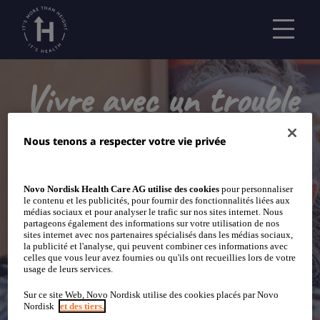
Vivre avec un trouble
de croissance
Nous tenons a respecter votre vie privée
Consultez les articles mentionnés sur cette page
Novo Nordisk Health Care AG utilise des cookies
pour personnaliser
le contenu et les publicités, pour fournir des fonctionnalités liées aux
pour trouver plus d'informations sur la vie avec un
médias sociaux et pour analyser le trafic sur nos sites internet. Nous
trouble de croissance et comment vous pouvez
partageons également des informations sur votre utilisation de nos
sites internet avec nos partenaires spécialisés dans les médias sociaux,
aider votre enfant au quotidien.
la publicité et l'analyse, qui peuvent combiner ces informations avec
celles que vous leur avez fournies ou qu'ils ont recueillies lors de votre
usage de leurs services.
Sur ce site Web, Novo Nordisk utilise des cookies placés par Novo
Nordisk
et des tiers.