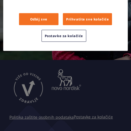
Odbij sve
Prihvatite sve kolačiće
Postavke za kolačiće
Postavke za kolačiće
Politika zaštite osobnih podataka