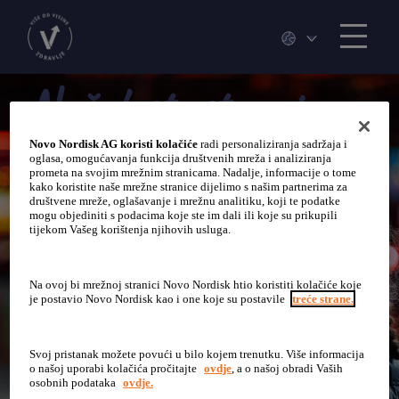
Nažalost, stranica
nije pronađena.
Novo Nordisk AG koristi kolačiće
radi personaliziranja sadržaja i
oglasa, omogućavanja funkcija društvenih mreža i analiziranja
prometa na svojim mrežnim stranicama. Nadalje, informacije o tome
kako koristite naše mrežne stranice dijelimo s našim partnerima za
društvene mreže, oglašavanje i mrežnu analitiku, koji te podatke
mogu objediniti s podacima koje ste im dali ili koje su prikupili
Želite li se vratiti na
početnu stranicu
?
tijekom Vašeg korištenja njihovih usluga.
Na ovoj bi mrežnoj stranici Novo Nordisk htio koristiti kolačiće koje
je postavio Novo Nordisk kao i one koje su postavile
treće strane.
Svoj pristanak možete povući u bilo kojem trenutku. Više informacija
o našoj uporabi kolačića pročitajte
ovdje
, a o našoj obradi Vaših
osobnih podataka
ovdje.