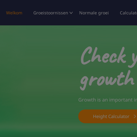
Welkom
Groeistoornissen
Normale groei
Calculat
Check y
growth
Growth is an important in
Height Calculator