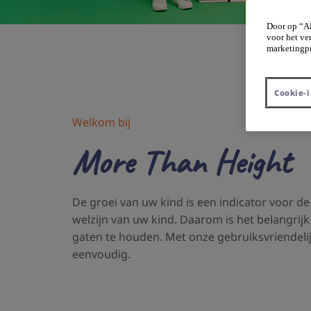
Door op “Al
voor het ve
marketingpr
Cookie-i
Welkom bij
More Than Height
De groei van uw kind is een indicator voor 
welzijn van uw kind. Daarom is het belangrijk 
gaten te houden. Met onze gebruiksvriendelijk
eenvoudig.