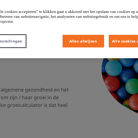
le cookies accepteren” te klikken gaat u akkoord met het opslaan van cookies op 
rbeteren van websitenavigatie, het analyseren van websitegebruik en om ons te hel
ojecten.
nstellingen
Alles afwijzen
Alle cookies
de algemene gezondheid en het
om zijn / haar groei in de
e groeicalculator is dat heel