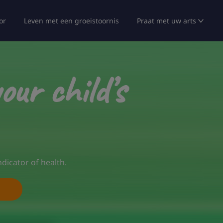
or
Leven met een groeistoornis
Praat met uw arts
our child’s
dicator of health.