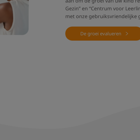
aan om de groei van uw kind re
Gezin” en “Centrum voor Leerli
met onze gebruiksvriendelijke g
De groei evalueren