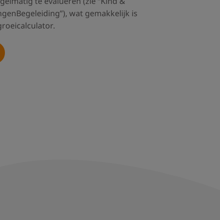
gelmatig te evalueren (zie “Kind &
ngenBegeleiding”), wat gemakkelijk is
roeicalculator.