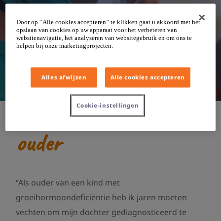
Door op “Alle cookies accepteren” te klikken gaat u akkoord met het
opslaan van cookies op uw apparaat voor het verbeteren van
websitenavigatie, het analyseren van websitegebruik en om ons te
helpen bij onze marketingprojecten.
Alles afwijzen
Alle cookies accepteren
Cookie-instellingen
De ervaring van een
ouder
“Als ouder van een kind met
groeihormoondeficiëntie heb ik jaren moeten
vechten om mijn dochter gediagnosticeerd te